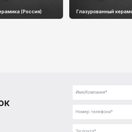
ерамика (Россия)
Глазурованный керам
Имя/Компания*
ок
Номер телефона*
Эл.почта*