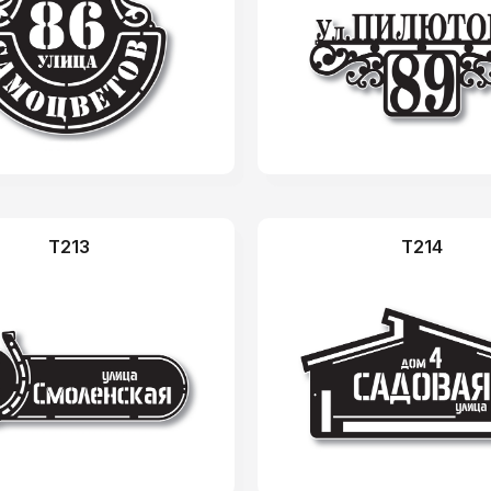
T213
T214