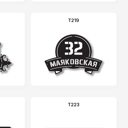
T219
T223