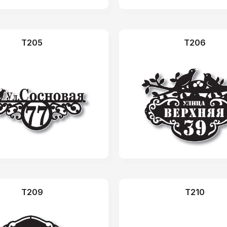
T205
T206
T209
T210