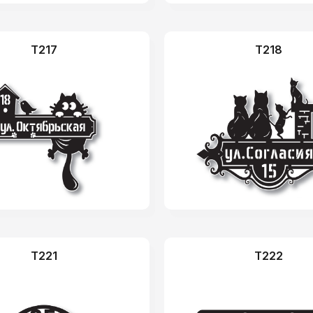
T217
T218
T221
T222