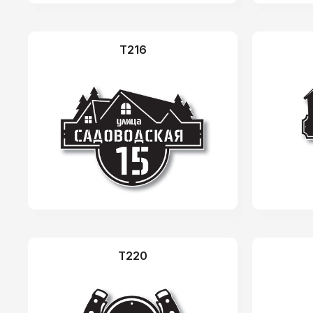
T216
T220