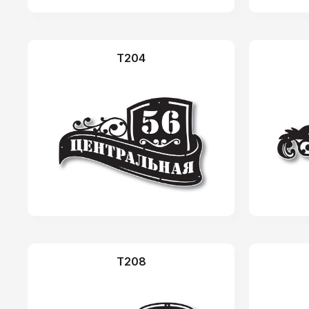
T204
T208