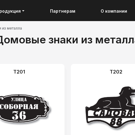
родукция
Партнерам
О компании
 из металла
Домовые знаки из металл
T201
T202