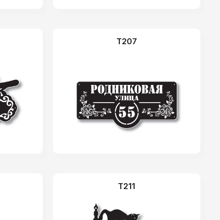
T207
T211