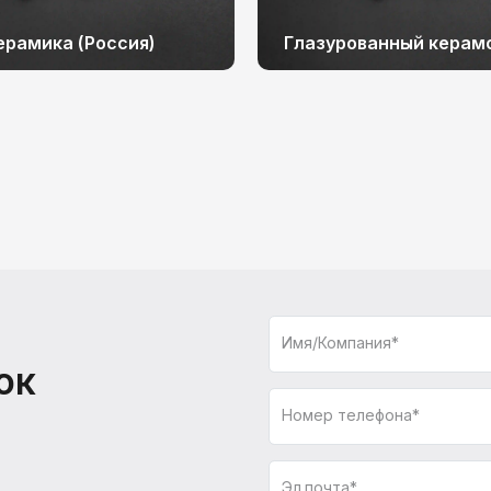
ерамика (Россия)
Глазурованный керам
Имя/Компания*
ок
Номер телефона*
Эл.почта*