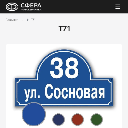
Главная
T71
T71