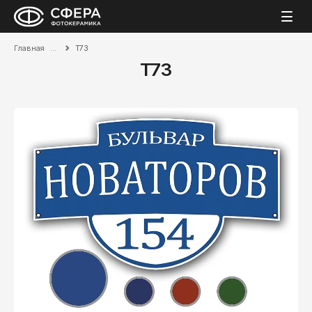
Главная
T73
T73