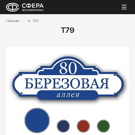
Главная
T79
T79