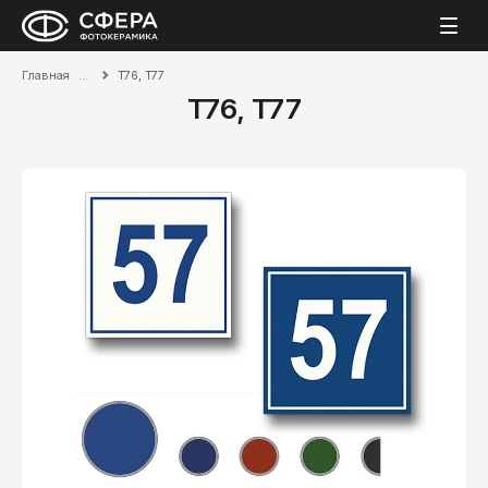
Главная
T76, T77
T76, T77