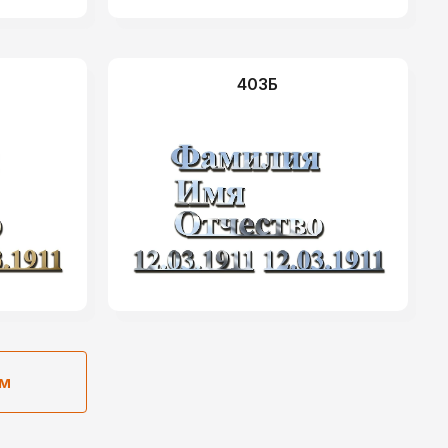
403Б
ом