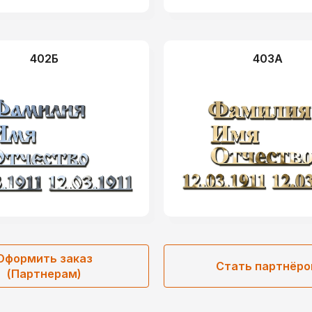
402Б
403А
Оформить заказ
Стать партнёр
(Партнерам)