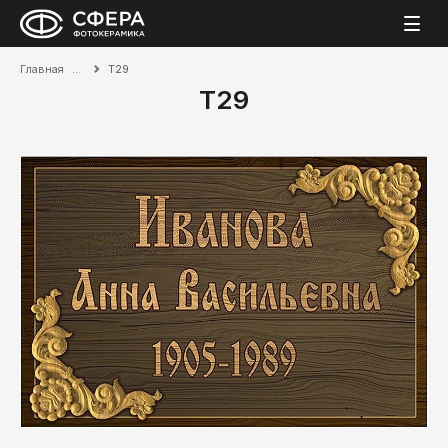
Главная
Т29
Т29